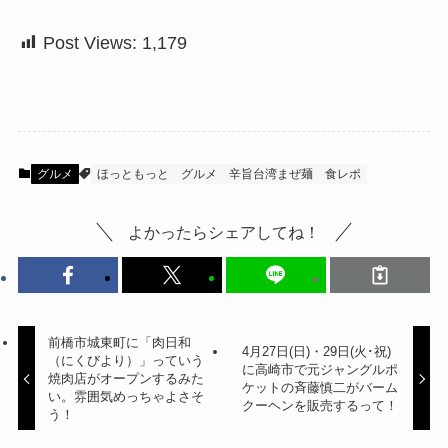
Post Views:
1,179
グルメ
ほっともっと
グルメ
辛旨台湾まぜ麺
食レポ
よかったらシェアしてね！
前橋市城東町に「肉日和
4月27日(日)・29日(火･祝)
（にくびより）」っていう
に高崎市で元ジャングルポ
焼肉店がオープンするみた
ケットの斉藤慎二がバーム
い。雰囲気めっちゃよさそ
クーヘンを販売するって！
う！