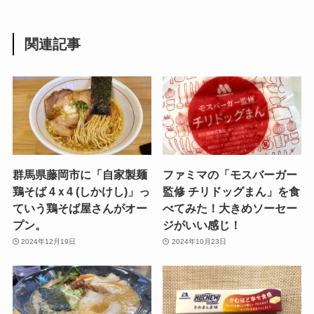
関連記事
群馬県藤岡市に「自家製麺
ファミマの「モスバーガー
鶏そば 4ｘ4 (しかけし)」っ
監修 チリドッグまん」を食
ていう鶏そば屋さんがオー
べてみた！大きめソーセー
プン。
ジがいい感じ！
2024年12月19日
2024年10月23日