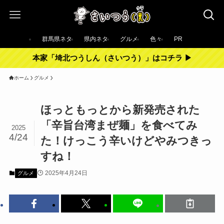
群馬県ネタ
県内ネタ
グルメ
色々
PR
本家「埼北つうしん（さいつう）」はコチラ ▶︎
ホーム
グルメ
ほっともっとから新発売された
「辛旨台湾まぜ麺」を食べてみ
2025
4/24
た！けっこう辛いけどやみつきっ
すね！
2025年4月24日
グルメ